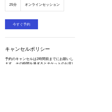
25分
2
オンラインセッション
5
分
今すぐ予約
キャンセルポリシー
予約のキャンセルは2時間前までにお願いし
ます。その時間を過ぎるとチケットのお戻し
ができなくなってしまいます。
連絡先
lingawconnect@gmail.com