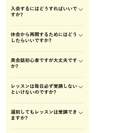
また、新規入会にあたり、コース購
■クレジットカード払い 初回月にコ
間の中でレッスンの回数を消費して
入完了後、入会金のご請求をさせて
ース購入していただき、決済が完了
入会するにはどうすればいいで
いただく形となります。
すか?
頂きます。
した後は2回目以降、自動引き落とし
となりますので、再度決済をしてい
オンライン英会話お申し込みのペー
ただく必要はございません。 ■銀行
ジより、新規会員登録、無料体験レ
休会から再開するためにはどう
振り込み 自動引き落としには対応し
したらいいですか?
ッスンを受けて頂き、その後、コー
ておりませんので、翌月もご継続い
ス購入を行ってください。 コース購
ただける場合には、会員有効期限の
再開したい日時の1週間前にラインま
入されましたら、新規入会にあた
前々日前までに、レッスン料のお振
たはメールにて再開の意思をお知ら
英会話初心者ですが大丈夫です
り、入会金のご請求をさせて頂きま
込みをお願い致します。
か?
せください。同じコースを再開され
す。全てのお支払いが完了した時点
る場合には、こちらで再開の手続き
で入会となります。 新規登録後、ス
講師のスキルが高いので、どのよう
をさせて頂きます。再開に伴い、以
タッフよりご連絡させていただきま
なレベルの方にも対応が可能です。
レッスンは毎日必ず受講しない
前とは別のコースをご希望の場合
すので、分からないことがあれば、
といけないのですか?
現在の生徒様の90%以上の方が初心
は、ご希望のコースをご購入頂く必
お気軽にご相談ください。
者または英語が苦手で始められたの
要があります。
コースは、週1回～週5回まで選んで
方ばかりです。ゼロレベルからの方
いただくことが可能です。なので必
遅刻してもレッスンは受講でき
も楽しくレッスンを受講されていま
ますか?
ずしも毎日全てのレッスンを受講い
すので、ご安心ください。 一度体験
ただく必要はありません。無理のな
して楽しさを味わってみてくださ
はい、可能です。ですが、10分以上