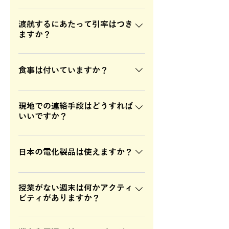
ンレッスンのため、年齢や英語レベ
特に入学日は決まっていません。ご
ルに関係なく、楽しく英語を学ぶこ
予定に合わせたプランをお作り致し
渡航するにあたって引率はつき
とができます。 親子留学以外で、15
ますか？
ます。3泊4日からプランをお作りで
歳以下のお子様がセブ留学する場
きますので、日程等お気軽にご相談
合、WEG申請が必要となり、別途費
15歳未満のお子様の場合、責任をも
下さい。留学は年中受け入れており
用がかかります。申請を行えば、引
って引率をさせていただきます。15
食事は付いていますか？
ます。
率ありでの留学が可能となります。
歳以上でしたら、保護者の同伴の必
要はありませんので、お客様ご自身
食事は、ホテル滞在の場合ビュッフ
で現地まで渡航していただけます。
ェスタイルの朝食のみついていま
現地での連絡手段はどうすれば
いいですか？
その場合でも、スタッフが現地の空
す。昼食・夕食は、滞在先周辺のレ
港まで迎えに行きますので、ご安心
ストランにてお召し上がり下さい。
サミットサークルホテルにはWi-Fiが
下さい。
滞在先により食事がない場合があり
設置されてありますので、日本から
日本の電化製品は使えますか？
ますが、その場合には、ランチボッ
持ち込まれたパソコンや携帯電話を
クスをご用意させていただきます。
ご利用いただけます。また、現地で
日本で使われている電圧は100V、フ
もWi-Fiを貸し出ししていますので、
ィリピンは220Vです。220V対応の電
授業がない週末は何かアクティ
ビティがありますか？
必要な方は、お申し出下さい。
気製品は、そのまま使えますが、そ
れ以外の電気製品を使用される場合
アイランドホッピング（カワハガン
は変圧器をお持ち下さい。また、フ