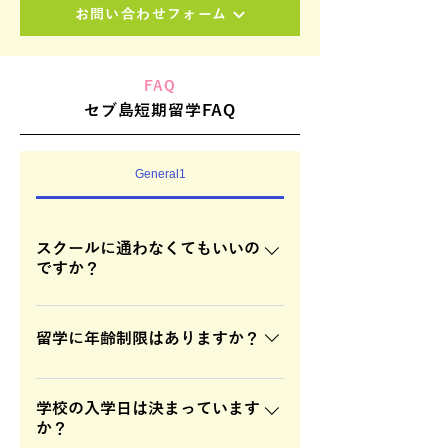
お問い合わせフォーム
FAQ
セブ島短期留学FAQ
General1
スクールに通わなくてもいいの
ですか？
基本的に滞在先でレッスンを行いま
すので、移動の必要はありません。
留学に年齢制限はありますか？
年齢制限はございません。2019年3月
現在、小学3年生から80歳の方まで
学校の入学日は決まっています
か？
留学に来て頂きました。マンツーマ