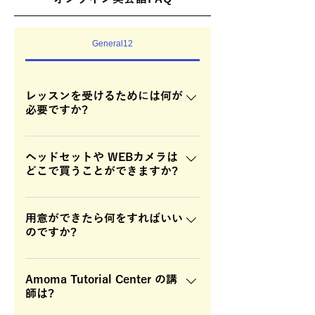
General12
レッスンを受けるためには何が
必要ですか?
無料通話サービスを利用するため
「ZOOM」のアプリが必要です。
ヘッドセットや WEBカメラは
どこで買うことができますか?
Zoom は、アメリカの会社が作った
Web会議システムです。 下記URLよ
電化製品販売店かインターネットで
り「ZOOM」をダウンロードし、イ
ご購入できます。
用意ができたら何をすればいい
ンストールしてください。
のですか?
https://zoom.us/jp-
jp/meetings.html こちらよりダウン
オンライン英会話お申し込みのペー
ロードが可能です。 スマホやタブレ
ジより無料体験レッスンの申込を行
Amoma Tutorial Center の講
ットでも受講可能です。 パソコンの
師は?
ってください。無料体験レッスンを
場合 →パソコンにマイクが内蔵され
選択し、新規登録してください。登