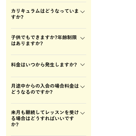
採用されている講師は、明るく優し
ていない方は、外付けマイクが必要
録後、日時を選択いただき、購入ボ
く、指導経験も4年以上のベテランば
カリキュラムはどうなっていま
ですので、ヘッドセットをご購入く
タンを選択してください。 登録され
すか?
かりです。 高いスキルを持ち、どの
ださい。(USB接続タイプがお勧めで
たメールアドレスへ無料体験レッス
レベルにも臨機応変に対応できま
す) 講師との相互ビデオ通話でのレ
ン1回分の予約メールが届きます。
体験レッスン後、生徒様のご希望・
す。 また、全ての講師が常勤講師で
ッスンですので、Webカメラをご用
体験レッスンの予約が完了となりま
レベルに合わせて、生徒様一人ひと
子供でもできますか?年齢制限
あり、アルバイトの講師はいませ
意ください。 パソコンにカメラマイ
す。 新規登録後、代表の森口より連
はありますか?
りに合わせたカアリキュラムで進め
ん。 サービス向上のため、講師採用
クが内蔵されている場合には、上記
絡させていただきますので、科目や
ていきます。
後も継続的に教育・指導を行ってお
のものはご購入の必要はありませ
基本的には小学生からとなっており
講師のことなど、お気軽にご相談く
ります。採用には、Amoma Tutorial
ん。 （ほとんどのノートパソコン、
ます。基本的には小学生からからご
ださい。
料金はいつから発生しますか?
Centerが独自に設けた筆記テスト・
タブレット、スマートフォンは内蔵
年配の方までお楽しみいただいてい
面接、デモレッスンを行った上で採
されています。）
ます。レッスンに集中することが難
無料体験レッスン終了後は、気に入
用を行っております。採用後も、講
しい小さなお子様の場合は、ご家族
っていただけましたら、レッスンお
月途中からの入会の場合料金は
師のスキル向上のため定期的に研修
どうなるのですか?
の方の付き添いをお勧めいたしま
申し込みのページより、コース(週1
を行っております。
す。小学生以下のお子様の受講をお
コースなど)を選択し決済を行ってい
いつでもご入会いただけます。 月途
考え場合は、ラインでご相談くださ
ただきます。決済が行われた時点で
中からの入会の場合でも、月謝の方
来月も継続してレッスンを受け
い。
料金が発生いたします。 コースをご
る場合はどうすればいいです
は、入会された日から1ヶ月となりま
購入いただかない限り、料金は発生
か?
す。 （例） 4月15日入会の場合、5月
いたしませんのでご安心ください。
14日までの1ヶ月間となり、その期