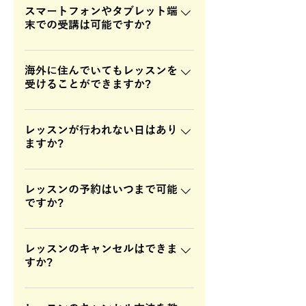
いスケジュールでレッスンをお楽し
い。 お申し込みの時点から、代表の
遅れるとキャンセルとみなされ受講
スマートフォンやタブレット端
みください。
森口がしっかりとサポートさせて頂
末での受講は可能ですか?
できませんのでご注意ください。10
きますので、ご安心ください。
分遅れられると、残り15分のみのレ
はい、可能です。
ッスンとなりますのでご了承くださ
海外に住んでいてもレッスンを
い。
受けることができますか?
はい。日本国外からの受講は可能で
す。 レッスン時間につきましてはす
レッスンが行われない日はあり
ますか?
べて日本時間となりますのでご注意
ください。
フィリピン祝日はお休みになりま
す。(クリスマス24日、25日、お正月
レッスンの予約はいつまで可能
ですか?
31日、1日など) ホームページや公式
ラインの方でお知らせいたします。
レッスンの予約はレッスン開始の前
日まで可能です。
レッスンのキャンセルはできま
すか?
キャンセルはレッスン開始の2時間前