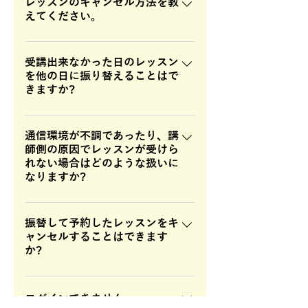
であれば可能です。
レッスンのキャンセル方法を教
えてください。
ラインでお知らせいただくか、my
bookingよりお願いいたします。 ロ
受講出来なかった日のレッスン
を他の日に振り替えることはで
グイン後、my bookingよりキャンセ
きますか?
ルが可能です。 ご予約のキャンセル
をご希望の場合は、レッスン開始の2
受講できなかったレッスンは、忘れ
時間前までに「キャンセル」ボタン
て受講できなかったものを除き、振
通信環境が不調であったり、講
をクリックし、キャンセルしてくだ
師側の原因でレッスンが受けら
替をさせて頂きます。急なキャンセ
さい。
れない場合はどのような扱いに
ルの場合でも、らいんご連絡いただ
なりますか?
いた分に関しては、振替可能です。
同じ月での振替が困難な場合は、ラ
弊社又は講師側の事由で、レッスン
インまたはメールでお知らせ頂けれ
を予約したにも関わらず受講できな
振替して予約したレッスンをキ
ば、臨機応変に対応させていただき
ャンセルすることはできます
かった場合には、振替レッスンをご
か?
ますので、ご安心下さい。
受講いただけます。 最近、日本側の
通信環境が悪く、レッスンが継続で
はい。キャンセルできます。
きないという事案も出てきています
ログインできません。
ので、レッスン前には必ず通信環境