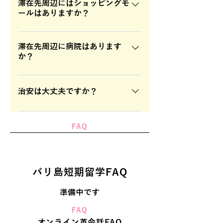
島、パンダノン島など）・パラセイ
滞在先周辺にはショッピングモ
ィリピンのコンセントは日本と同じ
ールはありますか？
リング・バナナボート・ジンベイザ
形式なので、変換プラグは必要あり
メツアーやスキューバダイビング・
ません。
ショッピングモールは近くにありま
シュノーケリング・ジップライン(パ
す。ショッピングモールでは、フー
滞在先周辺に病院はあります
パキッズ)・水族館・遊園地、またセ
か？
ドコート・飲食店もあり、日用品も
ブ市内観光など様々なアクティビテ
購入することができます。また、ホ
ィをご用意しています。
日本人の通訳が駐在するセブ・ドク
テル近くからSMモールやアヤラモー
ターズ病院や、日本の保険会社と連
治安は大丈夫ですか？
ルもタクシーで15分程度のところに
携しているチョンファ病院が、ホテ
あります。
ルからタクシーで20分程度の所にあ
セブ島は比較的安全な地域です。滞
ります。 病院へ行く際には、現地ス
在先には、24時間体制でガードマン
FAQ
タッフも同行いたしますのでご安心
が駐在しているのでセキュリティも
ください。
安心です。ただし、市場や観光地な
ど人が多いところではスリや置き引
バリ島短期留学FAQ
きに細心の注意を払いましょう。
準備中です
FAQ
オンライン英会話FAQ