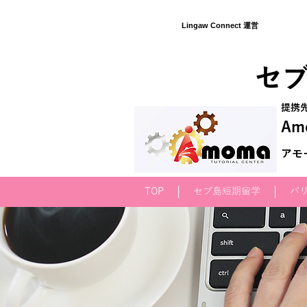
Lingaw Connect 運営
​セ
​提携
Amo
アモ
TOP
セブ島短期留学
バ