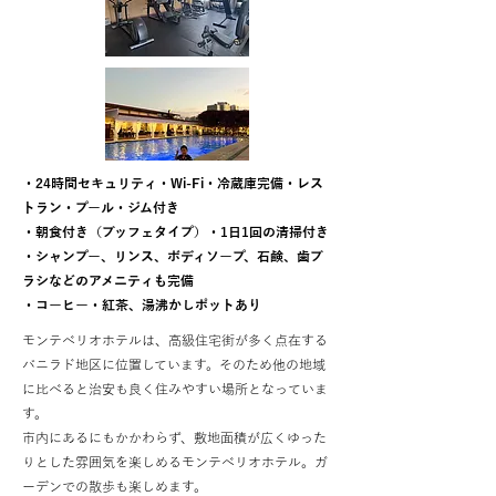
・24時間セキュリティ・Wi-Fi・冷蔵庫完備・レス
トラン・プール・ジム付き
・朝食付き（ブッフェタイプ）・1日1回の清掃付き
・シャンプー、リンス、ボディソープ、石鹸、歯ブ
ラシなどのアメニティも完備
​・コーヒー・紅茶、湯沸かしポットあり
モンテべリオホテルは、高級住宅街が多く点在する
バニラド地区に位置しています。そのため
​他の地域
に比べると
治安も
良く住みやすい場所となっていま
す。
市内にあるにもかかわらず、敷地面積が広くゆった
りとした雰囲気を楽しめるモンテべリオホテル。ガ
ーデンでの散歩も楽しめます。