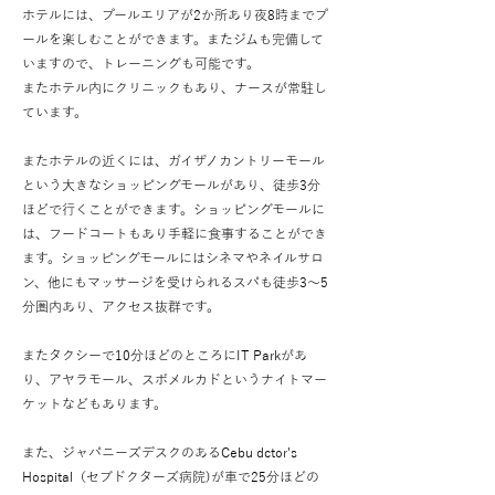
ホテルには、プールエリアが2か所あり夜8時までプ
ールを楽しむことができます。またジムも完備して
いますので、トレーニング
も可能です。
​またホテル内にクリニックもあり、ナースが常駐し
ています。
またホテルの近くには、ガイザノカントリーモール
という大きなショッピングモールがあり、徒歩3分
ほどで行くことができます。ショッピングモールに
は、フードコートもあり手軽に食事することができ
ます。ショッピングモールには
シネマやネイルサロ
ン、他にもマッサージを受けられるスパも徒歩3～5
分圏内あり、アクセス抜群です。
またタクシーで10分ほどのところにIT Park
があ
り、アヤラモール、スボメルカドというナイトマー
ケットなどもあります。
また、ジャパニーズデスクのあるCebu dctor's
Hospital（セブドクターズ病院)が車で25分ほどの